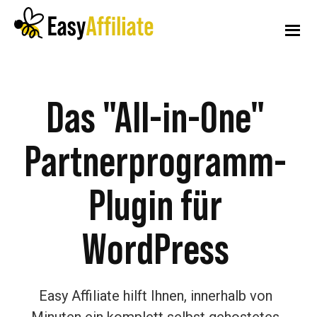
Zusätzliches
Zum
Zur
Hauptinhalt
Fußzeile
springen
springen
Menü
Leichtes
Starten
Affiliate
Sie
Das "All-in-One"
ein
Partnerprogramm-
Partnerprogramm
von
Plugin für
Ihrer
WordPress-
WordPress
Website
aus
Easy Affiliate hilft Ihnen, innerhalb von