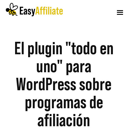
Menú
Ir
Saltar
al
al
contenido
pie
principal
de
adicional
Afiliación
Inicie
página
fácil
un
El plugin "todo en
programa
uno" para
de
afiliados
WordPress sobre
desde
su
programas de
sitio
web
afiliación
WordPress