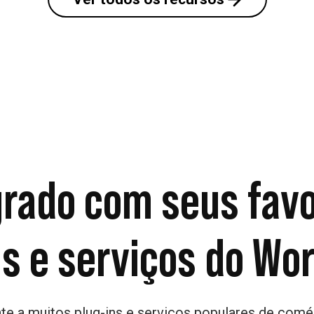
grado com seus favo
ns e serviços do Wo
te a muitos plug-ins e serviços populares de comér