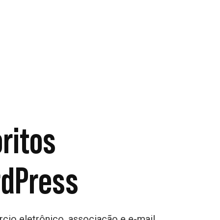
ritos
rdPress
cio eletrônico, associação e e-mail.