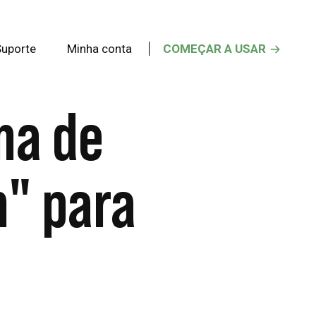
Suporte
Minha conta
COMEÇAR A USAR
ma de
m" para