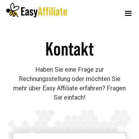
Zusätzliches
Zum
Zur
Hauptinhalt
Fußzeile
Menü
springen
springen
Leichtes
Starten
Affiliate
Kontakt
Sie
ein
Partnerprogramm
Haben Sie eine Frage zur
von
Rechnungsstellung oder möchten Sie
Ihrer
mehr über Easy Affiliate erfahren? Fragen
WordPress-
Sie einfach!
Website
aus