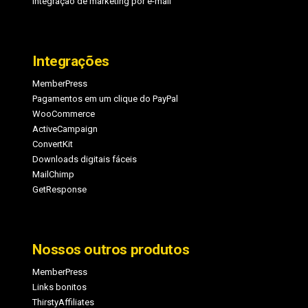
Integração de marketing por e-mail
Integrações
MemberPress
Pagamentos em um clique do PayPal
WooCommerce
ActiveCampaign
ConvertKit
Downloads digitais fáceis
MailChimp
GetResponse
Nossos outros produtos
MemberPress
Links bonitos
ThirstyAffiliates