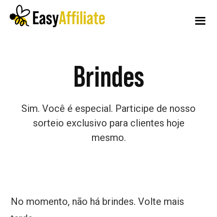
Menu
Pular
Pular
para
para
adicional
o
o
conteúdo
rodapé
Afiliado
Inicie
principal
fácil
Brindes
um
programa
de
Sim. Você é especial. Participe de nosso
afiliados
sorteio exclusivo para clientes hoje
em
mesmo.
seu
site
WordPress
No momento, não há brindes. Volte mais