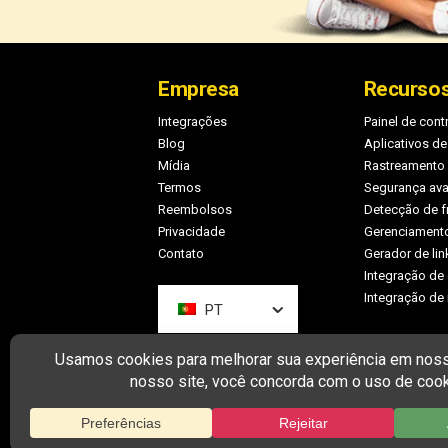
Rodapé
Empresa
Recurso
Integrações
Painel de contr
Blog
Aplicativos de
Mídia
Rastreamento
Termos
Segurança av
Reembolsos
Detecção de f
Privacidade
Gerenciamento
Contato
Gerador de li
Integração de
Integração de 
PT
CO