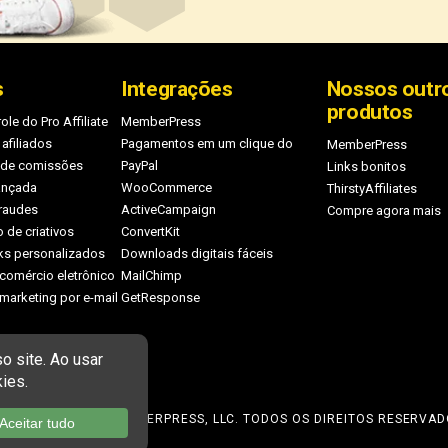
s
Integrações
Nossos outr
produtos
ole do Pro Affiliate
MemberPress
 afiliados
Pagamentos em um clique do
MemberPress
 de comissões
PayPal
Links bonitos
ançada
WooCommerce
ThirstyAffiliates
raudes
ActiveCampaign
Compre agora mais
 de criativos
ConvertKit
nks personalizados
Downloads digitais fáceis
 comércio eletrônico
MailChimp
marketing por e-mail
GetResponse
PYRIGHT © 2026 MEMBERPRESS, LLC. TODOS OS DIREITOS RESERVAD