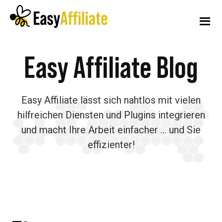
Zusätzliches
Zum
Zur
Zur
Hauptinhalt
primären
Fußzeile
Menü
springen
Seitenleiste
springen
springen
Leichtes
Starten
Easy Affiliate Blog
Affiliate
Sie
ein
Easy Affiliate lässt sich nahtlos mit vielen
Partnerprogramm
hilfreichen Diensten und Plugins integrieren
von
und macht Ihre Arbeit einfacher ... und Sie
Ihrer
effizienter!
WordPress-
Website
aus