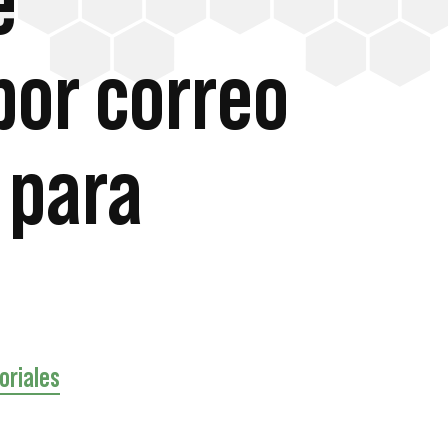
e
por correo
 para
oriales