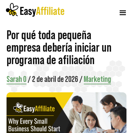
Menú
Ir
Saltar
Saltar
al
a
al
adicional
contenido
la
pie
principal
barra
de
Afiliación
Inicie
Por qué toda pequeña
lateral
página
fácil
principal
un
empresa debería iniciar un
programa
programa de afiliación
de
afiliados
Sarah O
/
2 de abril de 2026
/
Marketing
desde
su
sitio
web
WordPress