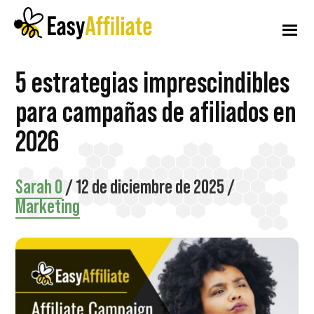
Menú
Ir
Saltar
Saltar
al
a
al
adicional
contenido
la
pie
principal
barra
de
Afiliación
Inicie
5 estrategias imprescindibles
lateral
página
fácil
principal
un
para campañas de afiliados en
programa
2026
de
afiliados
Sarah O
/
12 de diciembre de 2025
/
desde
Marketing
su
sitio
web
WordPress