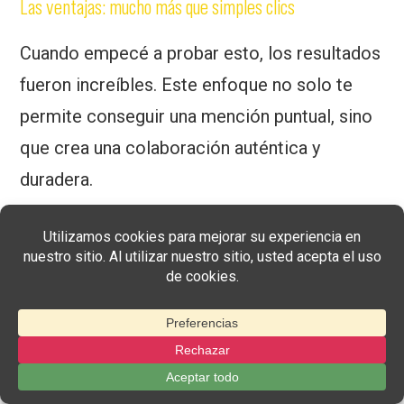
Las ventajas: mucho más que simples clics
Cuando empecé a probar esto, los resultados
fueron increíbles. Este enfoque no solo te
permite conseguir una mención puntual, sino
que crea una colaboración auténtica y
duradera.
Confianza genuina:
Esto es muy
importante. Una recomendación de una
persona influyente de confianza se
percibe como un consejo de un amigo, no
como un anuncio corporativo. Esta
“prueba social” es mucho más poderosa