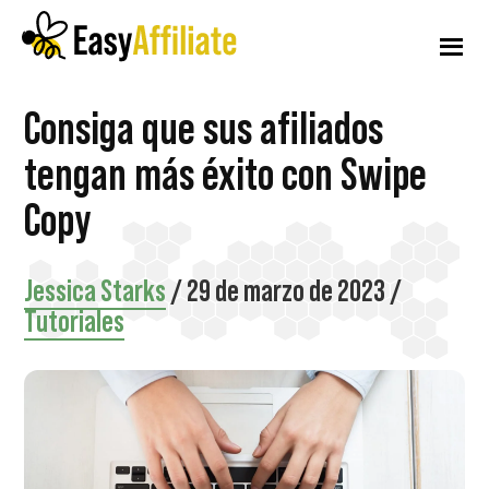
Menú
Ir
Saltar
Saltar
al
a
al
adicional
contenido
la
pie
principal
barra
de
Afiliación
Inicie
Consiga que sus afiliados
lateral
página
fácil
principal
un
tengan más éxito con Swipe
programa
Copy
de
afiliados
Jessica Starks
/
29 de marzo de 2023
/
desde
Tutoriales
su
sitio
web
WordPress