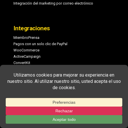
Integración del marketing por correo electrónico
Integraciones
MiembroPrensa
Pagos con un solo clic de PayPal
WooCommerce
ActiveCampaign
ConvertKit
Descargas digitales fáciles
MailChimp
GetResponse
Otros productos
MiembroPrensa
Enlaces bonitos