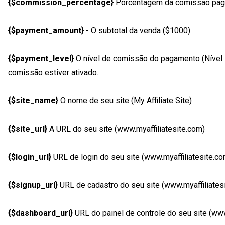
{$commission_percentage}
Porcentagem da comissão paga 
{$payment_amount}
- O subtotal da venda ($1000)
{$payment_level}
O nível de comissão do pagamento (Nível
comissão estiver ativado.
{$site_name}
O nome de seu site (My Affiliate Site)
{$site_url}
A URL do seu site (www.myaffiliatesite.com)
{$login_url}
URL de login do seu site (www.myaffiliatesite.com
{$signup_url}
URL de cadastro do seu site (www.myaffiliatesi
{$dashboard_url}
URL do painel de controle do seu site (www