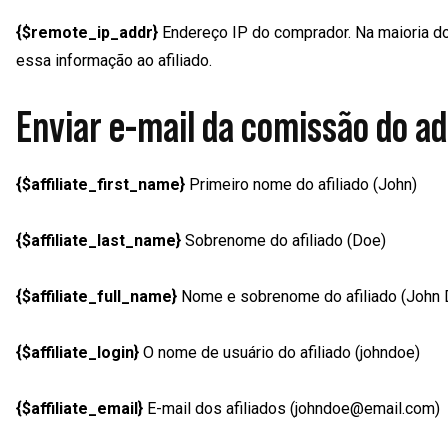
{$remote_ip_addr}
Endereço IP do comprador. Na maioria d
essa informação ao afiliado.
Enviar e-mail da comissão do a
{$affiliate_first_name}
Primeiro nome do afiliado (John)
{$affiliate_last_name}
Sobrenome do afiliado (Doe)
{$affiliate_full_name}
Nome e sobrenome do afiliado (John 
{$affiliate_login}
O nome de usuário do afiliado (johndoe)
{$affiliate_email}
E-mail dos afiliados (johndoe@email.com)