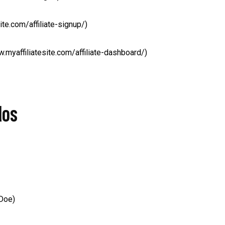
te.com/affiliate-signup/)
.myaffiliatesite.com/affiliate-dashboard/)
dos
Doe)