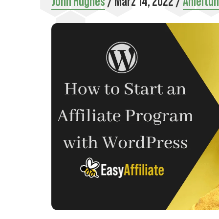
John Hughes
/
März 14, 2022
/
Anleitu