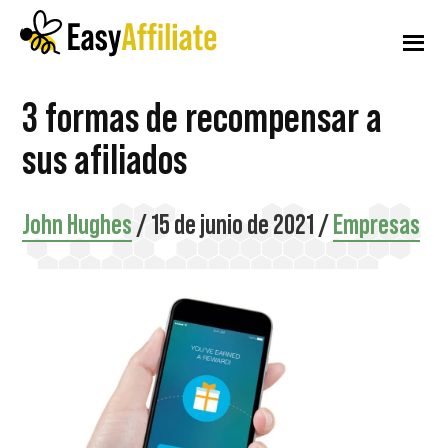
Menú
Ir
Saltar
Saltar
al
a
al
adicional
contenido
la
pie
principal
barra
de
Afiliación
Inicie
3 formas de recompensar a
lateral
página
fácil
principal
un
sus afiliados
programa
de
John Hughes
/
15 de junio de 2021
/
Empresas
afiliados
desde
su
sitio
web
WordPress