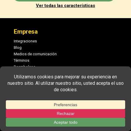
Ver todas las características
Pie
de
Empresa
página
Integraciones
Blog
Medios de comunicación
Términos
Reembolsos
Privacidad
Póngase en contacto con
ES
Características