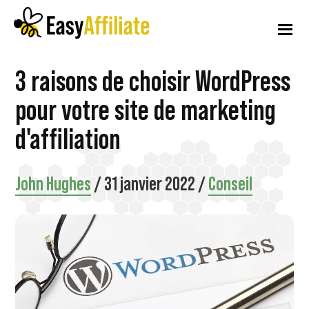
Menu
Skip
Passer
Passer
to
à
au
supplémentaire
main
la
pied
content
barre
de
Affiliation
Lancer
3 raisons de choisir WordPress
latérale
page
facile
principale
un
pour votre site de marketing
programme
d'affiliation
d'affiliation
à
John Hughes
/
31 janvier 2022
/
Conseil
partir
de
votre
site
WordPress