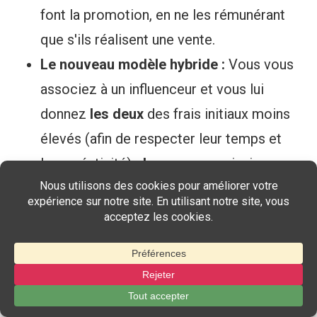
font la promotion, en ne les rémunérant
que s'ils réalisent une vente.
Le nouveau modèle hybride :
Vous vous
associez à un influenceur et vous lui
donnez
les deux
des frais initiaux moins
élevés (afin de respecter leur temps et
leur créativité)
plus
une commission sur
chaque vente qu'ils génèrent grâce à leur
lien d'affiliation unique ou leur code de
réduction.
C'est la combinaison idéale : vous bénéficiez
du contenu authentique et de l'avis fiable de