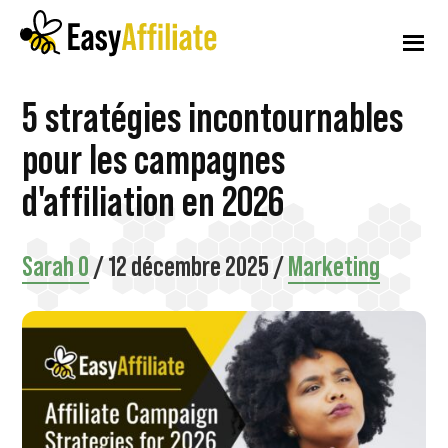
Menu
Skip
Passer
Passer
to
à
au
supplémentaire
main
la
pied
content
barre
de
Affiliation
Lancer
5 stratégies incontournables
latérale
page
facile
principale
un
pour les campagnes
programme
d'affiliation en 2026
d'affiliation
à
Sarah O
/
12 décembre 2025
/
Marketing
partir
de
votre
site
WordPress