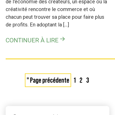
de l'économie des créateurs, un espace où la
créativité rencontre le commerce et où
chacun peut trouver sa place pour faire plus
de profits. En adoptant la [...]
CONTINUER À LIRE
Aller
Page
Page
Page
"
Page précédente
1
2
3
à
Barre
latérale