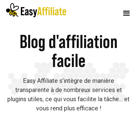
Menu
Skip
Passer
Passer
to
à
au
supplémentaire
main
la
pied
content
barre
de
Affiliation
Lancer
latérale
page
Blog d'affiliation
facile
principale
un
programme
facile
d'affiliation
à
Easy Affiliate s'intègre de manière
partir
transparente à de nombreux services et
de
plugins utiles, ce qui vous facilite la tâche... et
votre
vous rend plus efficace !
site
WordPress