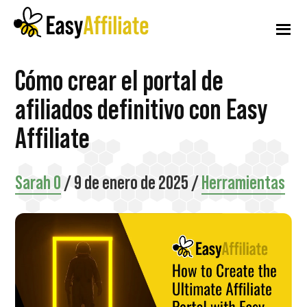
Menú
Ir
Saltar
Saltar
al
a
al
adicional
contenido
la
pie
principal
barra
de
Afiliación
Inicie
Cómo crear el portal de
lateral
página
fácil
principal
un
afiliados definitivo con Easy
programa
Affiliate
de
afiliados
Sarah O
/
9 de enero de 2025
/
Herramientas
desde
su
sitio
web
WordPress