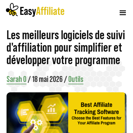
Menu
Skip
Passer
Passer
to
à
au
supplémentaire
main
la
pied
content
barre
de
Affiliation
Lancer
Les meilleurs logiciels de suivi
latérale
page
facile
principale
un
d'affiliation pour simplifier et
programme
développer votre programme
d'affiliation
à
Sarah O
/
18 mai 2026
/
Outils
partir
de
votre
site
WordPress