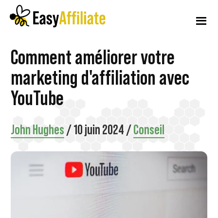
Menu
Skip
Passer
Passer
to
à
au
supplémentaire
main
la
pied
content
barre
de
Affiliation
Lancer
Comment améliorer votre
latérale
page
facile
principale
un
marketing d'affiliation avec
programme
YouTube
d'affiliation
à
John Hughes
/
10 juin 2024
/
Conseil
partir
de
votre
site
WordPress