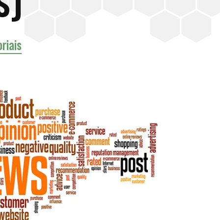
s)
riais