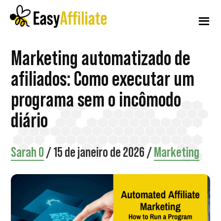
Menu
Pular
Pular
Pular
para
para
para
adicional
o
a
o
conteúdo
barra
rodapé
Afiliado
Inicie
Marketing automatizado de
principal
lateral
fácil
principal
um
afiliados: Como executar um
programa
programa sem o incômodo
de
diário
afiliados
em
Sarah O
/
15 de janeiro de 2026
/
Marketing
seu
site
WordPress