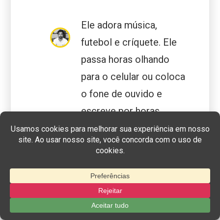
Ele adora música,
futebol e críquete. Ele
passa horas olhando
para o celular ou coloca
o fone de ouvido e
escreve por horas.
Quando não está
fazendo nenhuma
dessas coisas, ele é
frequentemente
encontrado explicando
como alguém pode