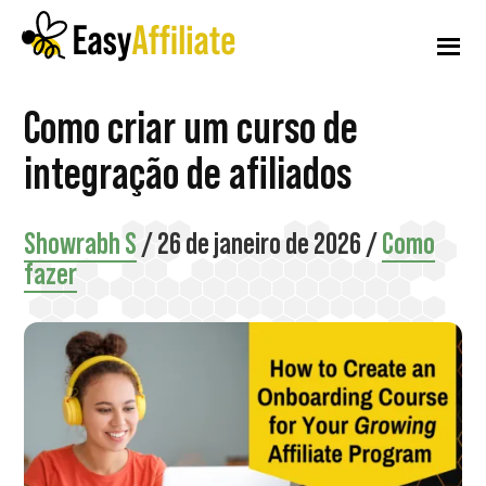
Menu
Pular
Pular
Pular
para
para
para
adicional
o
a
o
conteúdo
barra
rodapé
Afiliado
Inicie
Como criar um curso de
principal
lateral
fácil
principal
um
integração de afiliados
programa
de
Showrabh S
/
26 de janeiro de 2026
/
Como
afiliados
fazer
em
seu
site
WordPress