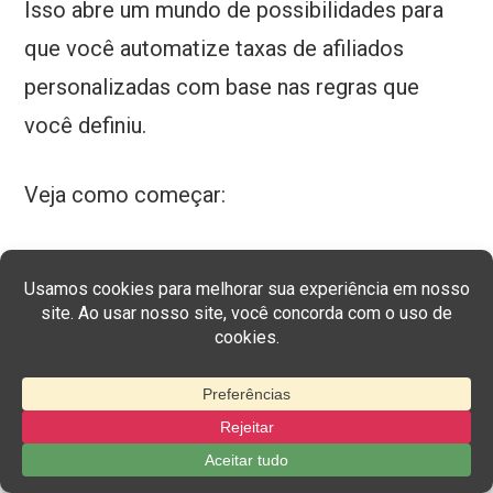
Isso abre um mundo de possibilidades para
que você automatize taxas de afiliados
personalizadas com base nas regras que
você definiu.
Veja como começar:
No painel do WordPress, navegue até
Easy Affiliate > Add-ons
.
Localizar
Regras da Comissão
add-on e
clique em
Instalar o add-on
. Isso criará
um novo item de menu em seu painel do