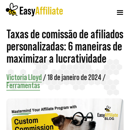
Menu
Pular
Pular
Pular
para
para
para
adicional
o
a
o
conteúdo
barra
rodapé
Afiliado
Inicie
Taxas de comissão de afiliados
principal
lateral
fácil
principal
um
personalizadas: 6 maneiras de
programa
maximizar a lucratividade
de
afiliados
Victoria Lloyd
/
18 de janeiro de 2024
/
em
Ferramentas
seu
site
WordPress