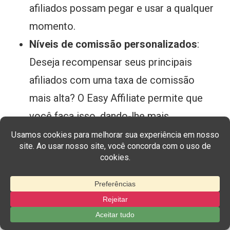
afiliados possam pegar e usar a qualquer
momento.
Níveis de comissão personalizados
:
Deseja recompensar seus principais
afiliados com uma taxa de comissão
mais alta? O Easy Affiliate permite que
você faça isso, dando-lhe mais
flexibilidade para motivar e manter seus
melhores promotores
Suporte a afiliados
: Você pode adicionar
guias de integração, seções de perguntas
frequentes ou até mesmo um formulário
rápido para perguntas, diretamente no