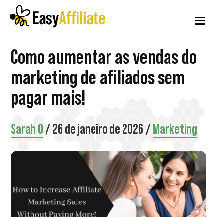
Menu
Pular
Pular
Pular
para
para
para
adicional
o
a
o
conteúdo
barra
rodapé
Afiliado
Inicie
Como aumentar as vendas do
principal
lateral
fácil
principal
um
marketing de afiliados sem
programa
pagar mais!
de
afiliados
Sarah O
/
26 de janeiro de 2026
/
Marketing
em
seu
site
WordPress