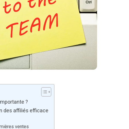
 importante ?
 des affiliés efficace
emières ventes