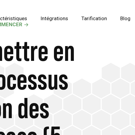
ctéristiques
Intégrations
Tarification
Blog
MMENCER
ettre en
rocessus
on des