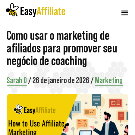
Menu
Pular
Pular
Pular
para
para
para
adicional
o
a
o
conteúdo
barra
rodapé
Afiliado
Inicie
Como usar o marketing de
principal
lateral
fácil
principal
um
afiliados para promover seu
programa
negócio de coaching
de
afiliados
Sarah O
/
26 de janeiro de 2026
/
Marketing
em
seu
site
WordPress