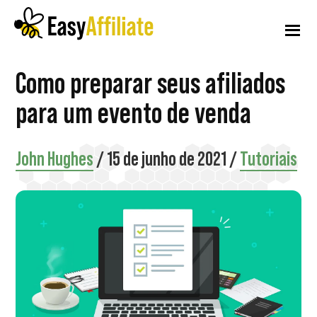
Menu
Pular
Pular
Pular
para
para
para
adicional
o
a
o
conteúdo
barra
rodapé
Afiliado
Inicie
Como preparar seus afiliados
principal
lateral
fácil
principal
um
para um evento de venda
programa
de
John Hughes
/
15 de junho de 2021
/
Tutoriais
afiliados
em
seu
site
WordPress