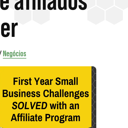
 afiliados
ver
/
Negócios