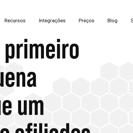
Recursos
Integrações
Preços
Blog
 primeiro
uena
ue um