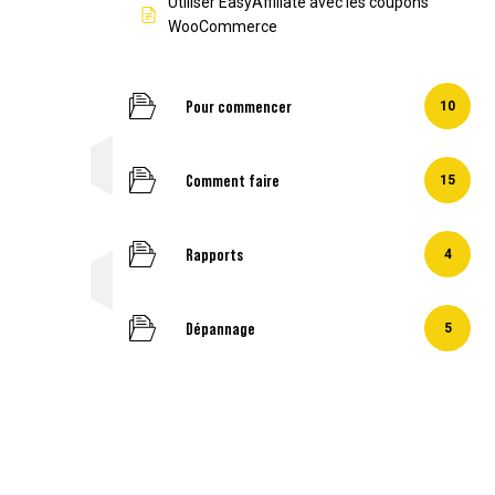
Utiliser EasyAffiliate avec les coupons
WooCommerce
Pour commencer
10
Comment faire
15
Rapports
4
Dépannage
5