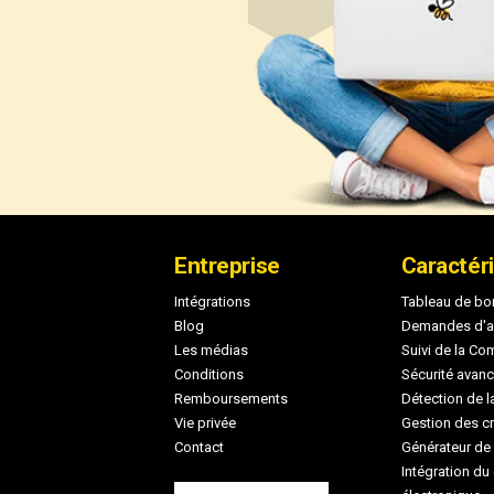
Pied
Entreprise
Caractér
de
Intégrations
Tableau de bord
Blog
Demandes d'aff
page
Les médias
Suivi de la C
Conditions
Sécurité avan
Remboursements
Détection de l
Vie privée
Gestion des cr
Contact
Générateur de 
Intégration d