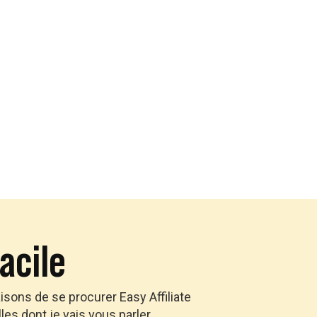
facile
isons de se procurer Easy Affiliate
lles dont je vais vous parler