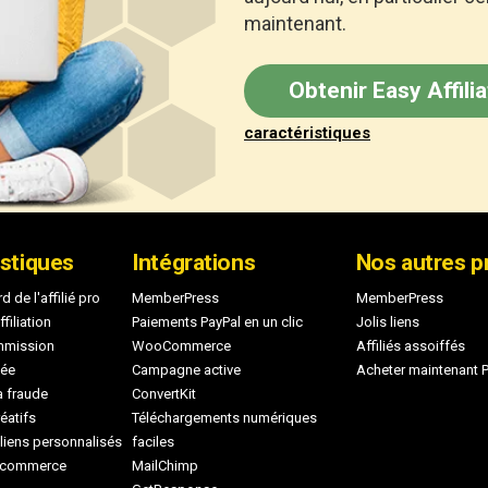
maintenant.
Obtenir Easy Affili
caractéristiques
istiques
Intégrations
Nos autres p
 de l'affilié pro
MemberPress
MemberPress
iliation
Paiements PayPal en un clic
Jolis liens
ommission
WooCommerce
Affiliés assoiffés
cée
Campagne active
Acheter maintenant P
a fraude
ConvertKit
éatifs
Téléchargements numériques
liens personnalisés
faciles
u commerce
MailChimp