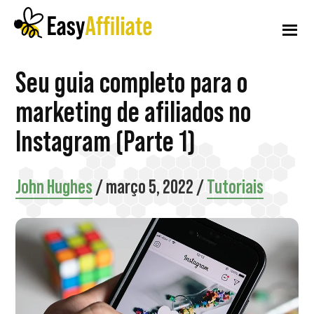
Menu
Pular
Pular
Pular
para
para
para
adicional
o
a
o
conteúdo
barra
rodapé
Afiliado
Inicie
Seu guia completo para o
principal
lateral
fácil
principal
um
marketing de afiliados no
programa
Instagram (Parte 1)
de
afiliados
John Hughes
/
março 5, 2022
/
Tutoriais
em
seu
site
WordPress